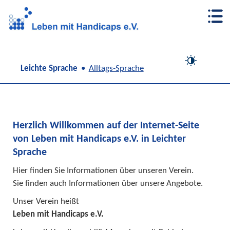
Unser Info-Kasten
Unsere Angebote
Über uns
Unser Weg
Begegnung und Unterstützung
Neues vom Verein
Uns unterstützen
Beratungs-Stelle EUTB®
Veranstaltungs-Tipps für Leipzig
Navigation
Leichte Sprache
Alltags-Sprache
überspringen
Büro für Leichte Sprache
Mitmach-Infos
Fach-Stelle Unterstützte Elternschaft Sachsen
Herzlich Willkommen auf der Internet-Seite
von Leben mit Handicaps e.V. in Leichter
Hilfe für Eltern mit Behinderung
Sprache
Paten für Familien gesucht
Hier finden Sie Informationen über unseren Verein.
Sie finden auch Informationen über unsere Angebote.
Unser Verein heißt
Leben mit Handicaps e.V.