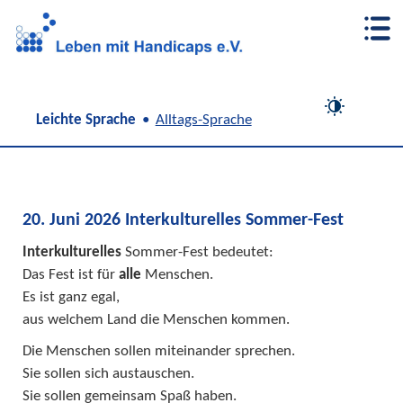
Unser Info-Kasten
Unsere Angebote
Über uns
Unser Weg
Begegnung und Unterstützung
Neues vom Verein
Uns unterstützen
Beratungs-Stelle EUTB®
Veranstaltungs-Tipps für Leipzig
Navigation
Leichte Sprache
Alltags-Sprache
überspringen
Büro für Leichte Sprache
Mitmach-Infos
Fach-Stelle Unterstützte Elternschaft Sachsen
20. Juni 2026 Interkulturelles Sommer-Fest
Hilfe für Eltern mit Behinderung
Interkulturelles
Sommer-Fest bedeutet:
Das Fest ist für
alle
Menschen.
Paten für Familien gesucht
Es ist ganz egal,
aus welchem Land die Menschen kommen.
Die Menschen sollen miteinander sprechen.
Sie sollen sich austauschen.
Sie sollen gemeinsam Spaß haben.